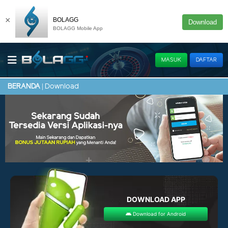
×
BOLAGG
Download
BOLAGG Mobile App
MASUK
DAFTAR
Download
BERANDA
DOWNLOAD APP
Download for Android