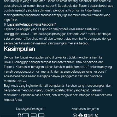
baru maupun yang sudah lama. Bonus selamat datang, cashback, dan promosi
spesial untuk turnamen besar seperti Sepakbola dan Esport adalah beberapa
contoh insentif yang bisa dinikmati pengguna. Promosi ini tidak hanya
meningkatkan pengalaman taruhan tetapi juga memberikan nilai tambah yang
signifikan.
6.
Layanan Pelanggan yang Responsif
Layanan pelanggan yang responsif dan profesional adalah salah satu
keunggulan BolaGG. Tim dukungan pelanggan tersedia 24/7 melalui berbagai
saluran seperti live chat, email, dan telepon, siap membantu pengguna dengan
segala pertanyaan dan masalah yang mungkin mereka hadapi.
Kesimpulan
Dengan berbagai keunggulan yang ditawarkan, tidak mengherankan jika
BolaGG dianggap sebagai tempat taruhan terbaik untuk Sepakbola dan
Esport. Keamanan, beragam pilihan taruhan, odds kompetitif, antarmuka yang
ramah pengguna, promosi menarik, dan layanan pelanggan yang responsif
adalah beberapa alasan mengapa banyak penggemar taruhan olahraga
memilih BolaGG.
Bagi Anda yang ingin menikmati pengalaman taruhan yang menyenangkan dan
berpotensi menguntungkan, BolaGG adalah pilihan yang tepat. Selamat
menikmati Sepakbola dan Esport, dan semoga keberuntungan selalu berpihak
kepada Anda!
Dukungan Perangkat :
Keamanan Terjamin :