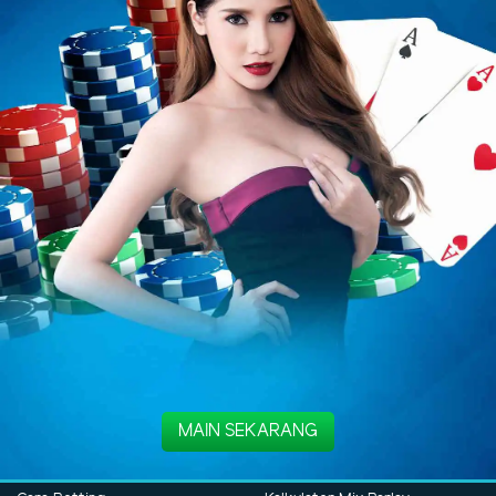
MAIN SEKARANG